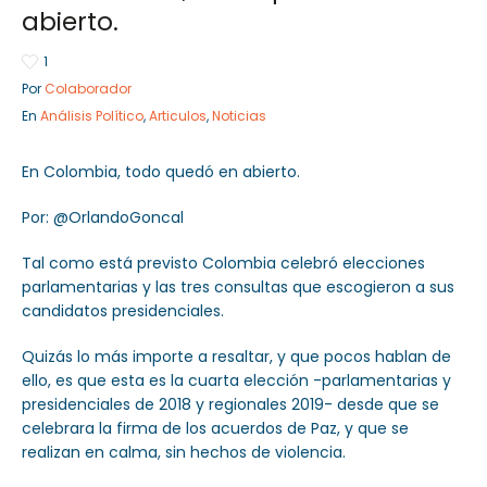
abierto.
1
Por
Colaborador
Sector Público
Empresa Privada
En
Análisis Político
,
Articulos
,
Noticias
Servicios
Servicios
En Colombia, todo quedó en abierto.
Por: @OrlandoGoncal
Tal como está previsto Colombia celebró elecciones
parlamentarias y las tres consultas que escogieron a sus
candidatos presidenciales.
Quizás lo más importe a resaltar, y que pocos hablan de
ello, es que esta es la cuarta elección -parlamentarias y
presidenciales de 2018 y regionales 2019- desde que se
celebrara la firma de los acuerdos de Paz, y que se
realizan en calma, sin hechos de violencia.