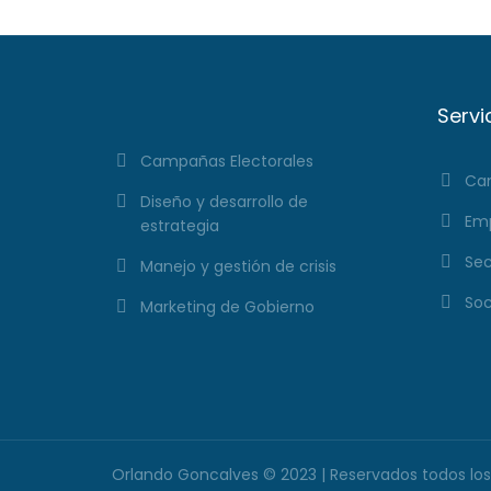
Servi
Campañas Electorales
Cam
Diseño y desarrollo de
Emp
estrategia
Sec
Manejo y gestión de crisis
Soc
Marketing de Gobierno
Orlando Goncalves © 2023 | Reservados todos lo