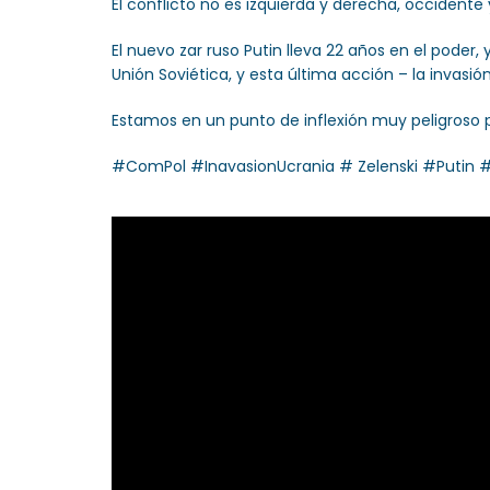
El conflicto no es izquierda y derecha, occidente
El nuevo zar ruso Putin lleva 22 años en el poder,
Unión Soviética, y esta última acción – la invasió
Estamos en un punto de inflexión muy peligroso 
#ComPol #InavasionUcrania # Zelenski #Putin #