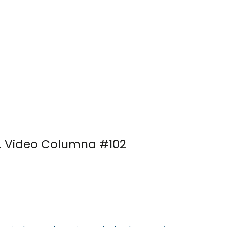
 757 72 76
og@orlandogoncalves.net
Orlando Goncalves
Servicios
Publicacione
o. Video Columna #102