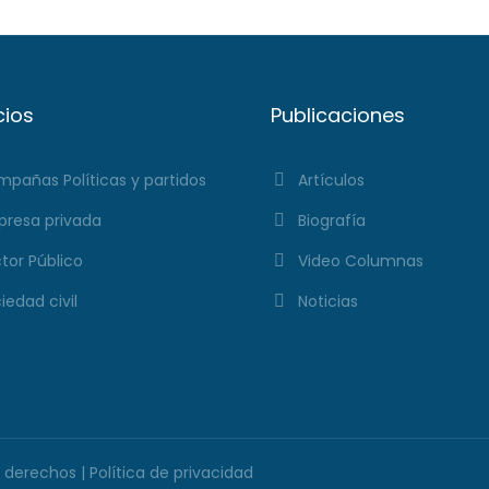
cios
Publicaciones
pañas Políticas y partidos
Artículos
resa privada
Biografía
tor Público
Video Columnas
iedad civil
Noticias
s derechos |
Política de privacidad