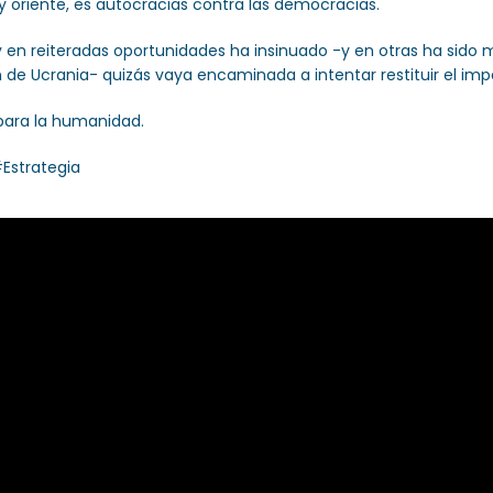
 y oriente, es autocracias contra las democracias.
 y en reiteradas oportunidades ha insinuado -y en otras ha sido m
n de Ucrania- quizás vaya encaminada a intentar restituir el impe
para la humanidad.
Estrategia