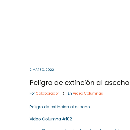
Cota
, Cundinamarca
Colombia
57- 601
Inicio
2 MARZO, 2022
Peligro de extinción al asech
Por
Colaborador
En
Video Columnas
Peligro de extinción al asecho.
Video Columna #102