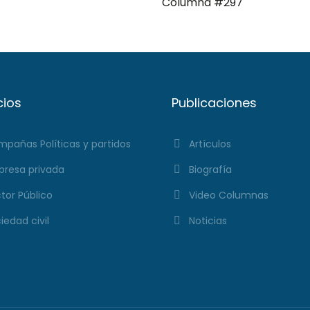
Columna #297
cios
Publicaciones
pañas Políticas y partidos
Artículos
resa privada
Biografía
tor Público
Video Columnas
iedad civil
Noticias