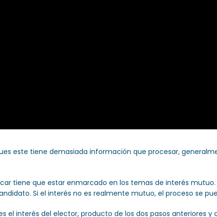
 pues este tiene demasiada información que procesar, generalment
nicar tiene que estar enmarcado en los temas de interés mutuo. E
andidato. Si el interés no es realmente mutuo, el proceso se pue
 el interés del elector, producto de los dos pasos anteriores y 