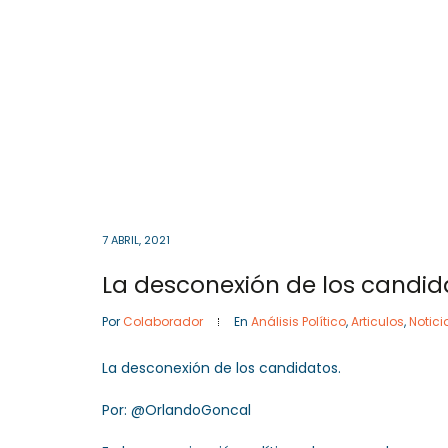
Cota
, Cundinamarca
Colombia
57- 601
Inicio
7 ABRIL, 2021
La desconexión de los candid
Por
Colaborador
En
Análisis Político
,
Articulos
,
Notici
La desconexión de los candidatos.
Por: @OrlandoGoncal