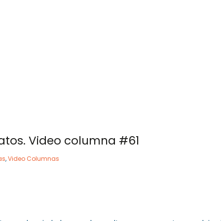
 757 72 76
og@orlandogoncalves.net
Orlando Goncalves
Servicios
Publicacione
atos. Video columna #61
as
,
Video Columnas