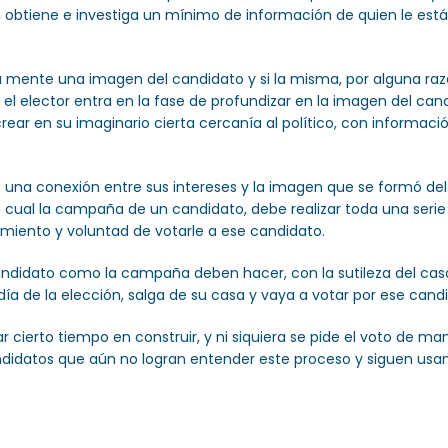
r, obtiene e investiga un mínimo de información de quien le es
 su mente una imagen del candidato y si la misma, por alguna ra
y el elector entra en la fase de profundizar en la imagen del can
r en su imaginario cierta cercanía al político, con información
e una conexión entre sus intereses y la imagen que se formó del c
 lo cual la campaña de un candidato, debe realizar toda una seri
cimiento y voluntad de votarle a ese candidato.
l candidato como la campaña deben hacer, con la sutileza del ca
 día de la elección, salga de su casa y vaya a votar por ese cand
cierto tiempo en construir, y ni siquiera se pide el voto de man
didatos que aún no logran entender este proceso y siguen usando