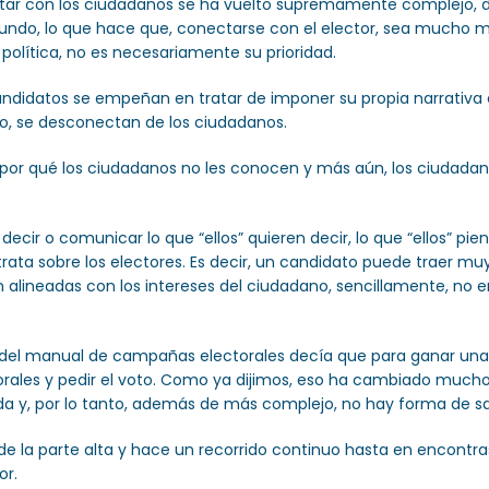
ectar con los ciudadanos se ha vuelto supremamente complejo,
ndo, lo que hace que, conectarse con el elector, sea mucho má
 política, no es necesariamente su prioridad.
idatos se empeñan en tratar de imponer su propia narrativa e 
lo, se desconectan de los ciudadanos.
por qué los ciudadanos no les conocen y más aún, los ciudadanos 
cir o comunicar lo que “ellos” quieren decir, lo que “ellos” pien
 trata sobre los electores. Es decir, un candidato puede traer m
án alineadas con los intereses del ciudadano, sencillamente, n
 del manual de campañas electorales decía que para ganar una 
ctorales y pedir el voto. Como ya dijimos, eso ha cambiado much
a y, por lo tanto, además de más complejo, no hay forma de sal
e la parte alta y hace un recorrido continuo hasta en encontra
or.