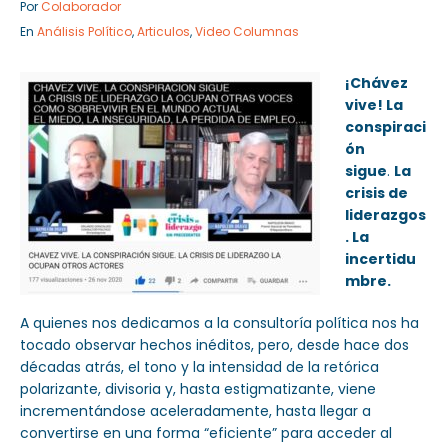
Por
Colaborador
En
Análisis Político
,
Articulos
,
Video Columnas
¡Chávez
Sector Público
Empresa Privada
vive! La
Servicios
Servicios
conspiraci
ón
sigue
.
La
crisis de
liderazgos
. La
incertidu
mbre.
A quienes nos dedicamos a la consultoría política nos ha
tocado observar hechos inéditos, pero, desde hace dos
décadas atrás, el tono y la intensidad de la retórica
polarizante, divisoria y, hasta estigmatizante, viene
incrementándose aceleradamente, hasta llegar a
convertirse en una forma “eficiente” para acceder al