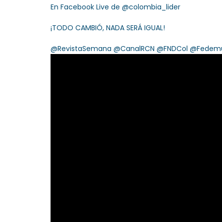
En Facebook Live de @colombia_lider
¡TODO CAMBIÓ, NADA SERÁ IGUAL!
@RevistaSemana @CanalRCN @FNDCol @Fedemuni