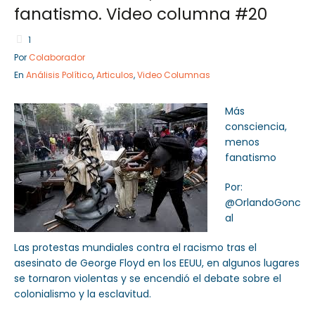
fanatismo. Video columna #20
1
Por
Colaborador
Sector Público
Empresa Privada
En
Análisis Político
,
Articulos
,
Video Columnas
Servicios
Servicios
Más
consciencia,
menos
fanatismo
Por:
@OrlandoGonc
al
Las protestas mundiales contra el racismo tras el
asesinato de George Floyd en los EEUU, en algunos lugares
se tornaron violentas y se encendió el debate sobre el
colonialismo y la esclavitud.