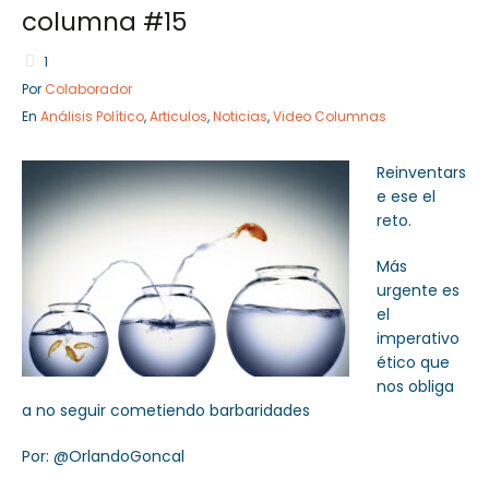
columna #15
1
Por
Colaborador
Sector Público
Empresa Privada
En
Análisis Político
,
Articulos
,
Noticias
,
Video Columnas
Servicios
Servicios
Reinventars
e ese el
reto.
Más
urgente es
el
imperativo
ético que
nos obliga
a no seguir cometiendo barbaridades
Por: @OrlandoGoncal