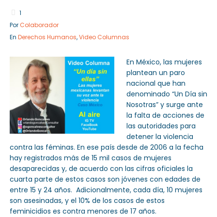
1
Por
Colaborador
En
Derechos Humanos
,
Video Columnas
Sector Público
Empresa Privada
Servicios
Servicios
En México, las mujeres
plantean un paro
nacional que han
denominado “Un Día sin
Nosotras” y surge ante
la falta de acciones de
las autoridades para
detener la violencia
contra las féminas. En ese país desde de 2006 a la fecha
hay registrados más de 15 mil casos de mujeres
desaparecidas y, de acuerdo con las cifras oficiales la
cuarta parte de estos casos son jóvenes con edades de
entre 15 y 24 años. Adicionalmente, cada día, 10 mujeres
son asesinadas, y el 10% de los casos de estos
feminicidios es contra menores de 17 años.