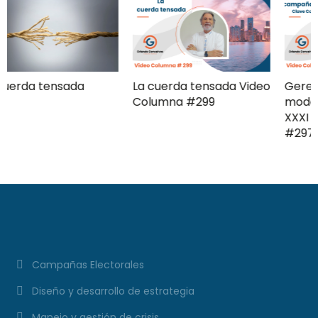
La cuerda tensada Video
Gerencia de campaña
Columna #299
moderna Clave ComPol
XXXI Video Columna
#297
Campañas Electorales
Diseño y desarrollo de estrategia
Manejo y gestión de crisis