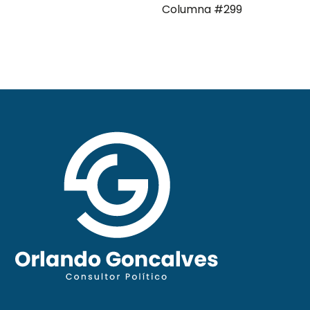
Columna #299
moderna Clave ComPol
XXXI Video Columna
#297