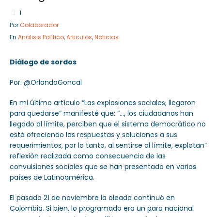
1
Por
Colaborador
En
Análisis Político
,
Articulos
,
Noticias
Sector Público
Empresa Privada
Servicios
Servicios
Diálogo de sordos
Por: @OrlandoGoncal
En mi último artículo “Las explosiones sociales, llegaron
para quedarse” manifesté que: “…, los ciudadanos han
llegado al límite, perciben que el sistema democrático no
está ofreciendo las respuestas y soluciones a sus
requerimientos, por lo tanto, al sentirse al límite, explotan”
reflexión realizada como consecuencia de las
convulsiones sociales que se han presentado en varios
países de Latinoamérica.
El pasado 21 de noviembre la oleada continuó en
Colombia. Si bien, lo programado era un paro nacional