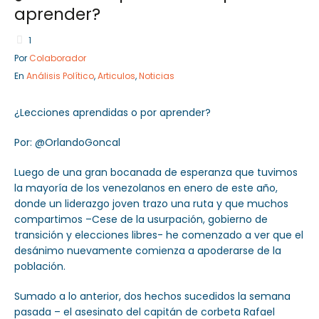
aprender?
1
Por
Colaborador
Sector Público
Empresa Privada
En
Análisis Político
,
Articulos
,
Noticias
Servicios
Servicios
¿Lecciones aprendidas o por aprender?
Por: @OrlandoGoncal
Luego de una gran bocanada de esperanza que tuvimos
la mayoría de los venezolanos en enero de este año,
donde un liderazgo joven trazo una ruta y que muchos
compartimos –Cese de la usurpación, gobierno de
transición y elecciones libres- he comenzado a ver que el
desánimo nuevamente comienza a apoderarse de la
población.
Sumado a lo anterior, dos hechos sucedidos la semana
pasada – el asesinato del capitán de corbeta Rafael