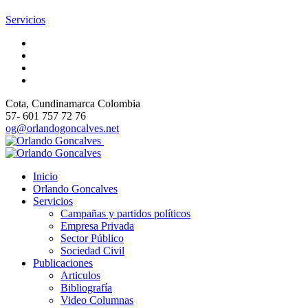
Servicios
Cota
, Cundinamarca
Colombia
57- 601 757 72 76
og@orlandogoncalves.net
Inicio
Orlando Goncalves
Servicios
Campañas y partidos políticos
Empresa Privada
Sector Público
Sociedad Civil
Publicaciones
Articulos
Bibliografía
Video Columnas