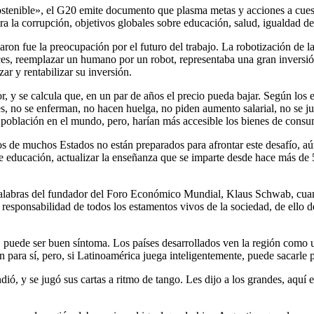
stenible», el G20 emite documento que plasma metas y acciones a cuest
ra la corrupción, objetivos globales sobre educación, salud, igualdad de
zaron fue la preocupación por el futuro del trabajo. La robotización de 
es, reemplazar un humano por un robot, representaba una gran inversión
ar y rentabilizar su inversión.
 y se calcula que, en un par de años el precio pueda bajar. Según los e
es, no se enferman, no hacen huelga, no piden aumento salarial, no se j
población en el mundo, pero, harían más accesible los bienes de consu
s de muchos Estados no están preparados para afrontar este desafío, aú
de educación, actualizar la enseñanza que se imparte desde hace más d
s palabras del fundador del Foro Económico Mundial, Klaus Schwab, cua
responsabilidad de todos los estamentos vivos de la sociedad, de ello d
 puede ser buen síntoma. Los países desarrollados ven la región como 
n para sí, pero, si Latinoamérica juega inteligentemente, puede sacarle 
dió, y se jugó sus cartas a ritmo de tango. Les dijo a los grandes, aqu