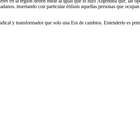
deres en la región deben mirar al igual que lo hizo Argentina que, las o
dadanos, insertando con particular énfasis aquellas personas que ocupan
dical y transformador que solo una Era de cambios. Entenderlo es prim