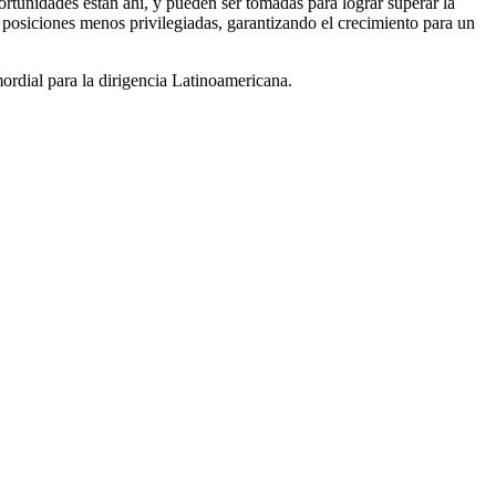
portunidades están ahí, y pueden ser tomadas para lograr superar la
 posiciones menos privilegiadas, garantizando el crecimiento para un
ordial para la dirigencia Latinoamericana.