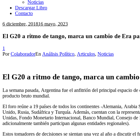
Noticias
Descargar Libro
Contacto
6 diciembre, 2018
16 mayo, 2023
El G20 a ritmo de tango, marca un cambio de Era par
1
Por
Colaborador
En
Análisis Político
,
Articulos
,
Noticias
El G20 a ritmo de tango, marca un cambio 
La semana pasada, Argentina fue el anfitrión del principal espacio d
producto bruto mundial.
El foro reúne a 19 países de todos los continentes -Alemania, Arabia 
Unido, Rusia, Sudáfrica y Turquía. Además, cuentan con la representa
Unidas, Fondo Monetario Internacional, Banco Mundial, Consejo de E
adicionalmente también participan algunas entidades regionales).
Estos tomadores de decisiones se sientan una vez al año a discutir el 