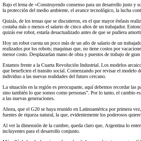
Bajo el lema de «Construyendo consenso para un desarrollo justo y so
la protección del medio ambiente, el avance tecnológico, la lucha cont
Quizás, de los temas que se discutieron, en el que mayor énfasis reali
costaba más o menos el salario de cinco años de un trabajador. Entonc
quizás ese robot, estaría desactualizado antes de que se pudiera amortiz
Hoy un robot cuesta un poco más de un año de salario de un trabajador,
realizados por los robots; maquinas que, no tiene costos por vacacion
menor costo. Desplazarían mano de obra y puestos de trabajo de gran 
Estamos frente a la Cuarta Revolución Industrial. Los modelos arcaico
que beneficien el transito social. Comenzando por revisar el modelo 
individuo a las nuevas realidades del futuro cercano.
La situación en la región es preocupante, aquí debemos recordar la
sino también lo que somos como personas”. Por lo tanto, el cambio es 
a las nuevas generaciones.
Ahora, que el G20 se haya reunido en Latinoamérica por primera vez,
fuentes de riqueza natural, la que, evidentemente los poderosos quiere
Al ver la dimensión de la cumbre, queda claro que, Argentina lo enten
incluyentes para el desarrollo conjunto.