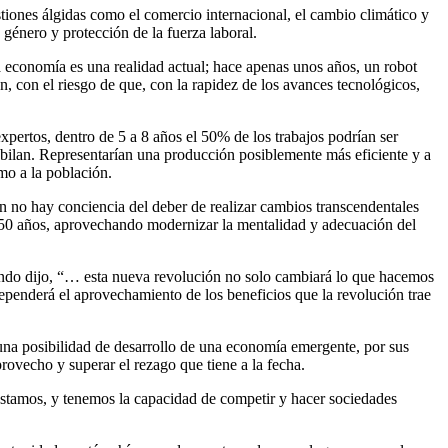
iones álgidas como el comercio internacional, el cambio climático y
 género y protección de la fuerza laboral.
la economía es una realidad actual; hace apenas unos años, un robot
, con el riesgo de que, con la rapidez de los avances tecnológicos,
xpertos, dentro de 5 a 8 años el 50% de los trabajos podrían ser
ubilan. Representarían una producción posiblemente más eficiente y a
mo a la población.
n no hay conciencia del deber de realizar cambios transcendentales
e 50 años, aprovechando modernizar la mentalidad y adecuación del
ndo dijo, “… esta nueva revolución no solo cambiará lo que hacemos
ependerá el aprovechamiento de los beneficios que la revolución trae
una posibilidad de desarrollo de una economía emergente, por sus
provecho y superar el rezago que tiene a la fecha.
í estamos, y tenemos la capacidad de competir y hacer sociedades