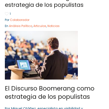
estrategia de los populistas
1
Por
Colaborador
Sector Público
Empresa Privada
En
Análisis Político
,
Articulos
,
Noticias
Servicios
Servicios
El Discurso Boomerang como
estrategia de los populistas
Por Miguel Otáñez, especialista en visibilidad y