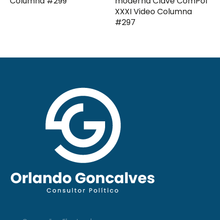
Columna #299
moderna Clave ComPol
XXXI Video Columna
#297