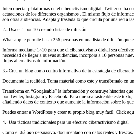
Interconectar plataformas en el ciberactivismo digital: Twitter se ha c
actuaciones de los diferentes organismos . El mismo flujo de informació
son otras audiencias. Adapta y traslada lo que circula por una red a la
2.- Usa el 1 por 10 creando listas de difusión
Whatsapp te permite hasta 256 personas en una lista de difusión que e
Informa mediante 1×10 para que el ciberactivismo digital sea efectivo
necesidad de llegar a nuevas audiencias, incorpora a 10 personas nuev
flujos alternativos de información.
3.- Crea un blog como centro informativo de tu estrategia de ciberactiv
Documenta la realidad. Toma material como este y transfórmalo en una
Transforma en “Googleable” la información y construye historias que 
por Twitter, Instagram y Facebook. Para que sea rastreable este texto
añadiendo datos de contexto que aumente la información sobre lo que s
Puedes entrar a WordPress y crear tu propio blog muy fácil. Click aqu
4.- Usa tácticas tradicionales para un efectivo ciberactivismo digital
Como el diálogo persuasivo, documentado con datos reales y frescos. 