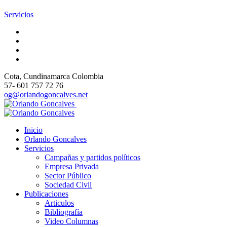
Servicios
Cota
, Cundinamarca
Colombia
57- 601 757 72 76
og@orlandogoncalves.net
Inicio
Orlando Goncalves
Servicios
Campañas y partidos políticos
Empresa Privada
Sector Público
Sociedad Civil
Publicaciones
Articulos
Bibliografía
Video Columnas