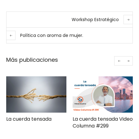
Workshop Estratégico
Política con aroma de mujer.
Más publicaciones
ada
La cuerda tensada Video
Gerencia de cam
Columna #299
moderna Clave ComPol
XXXI Video Columna