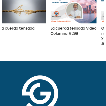
La cuerda tensada Video
Gerencia de campaña
Columna #299
moderna Clave ComPol
XXXI Video Columna
#297