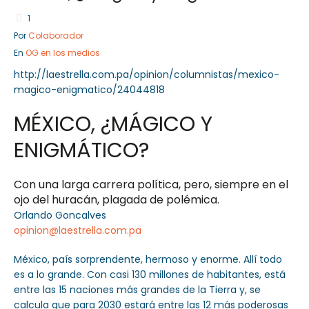
1
Por
Colaborador
En
OG en los medios
Sector Público
Empresa Privada
http://laestrella.com.pa/opinion/columnistas/mexico-
Servicios
Servicios
magico-enigmatico/24044818
MÉXICO, ¿MÁGICO Y
ENIGMÁTICO?
Con una larga carrera política, pero, siempre en el
ojo del huracán, plagada de polémica.
Orlando Goncalves
opinion@laestrella.com.pa
México, país sorprendente, hermoso y enorme. Allí todo
es a lo grande. Con casi 130 millones de habitantes, está
entre las 15 naciones más grandes de la Tierra y, se
calcula que para 2030 estará entre las 12 más poderosas