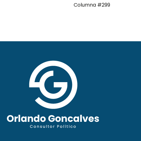
Columna #299
moderna Clave ComPol
XXXI Video Columna
#297