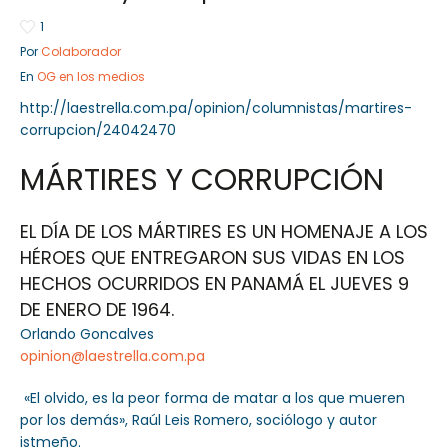
1
Por
Colaborador
En
OG en los medios
Sector Público
Empresa Privada
http://laestrella.com.pa/opinion/columnistas/martires-
Servicios
Servicios
corrupcion/24042470
MÁRTIRES Y CORRUPCIÓN
EL DÍA DE LOS MÁRTIRES ES UN HOMENAJE A LOS
HÉROES QUE ENTREGARON SUS VIDAS EN LOS
HECHOS OCURRIDOS EN PANAMÁ EL JUEVES 9
DE ENERO DE 1964.
Orlando Goncalves
opinion@laestrella.com.pa
«El olvido, es la peor forma de matar a los que mueren
por los demás», Raúl Leis Romero, sociólogo y autor
istmeño.