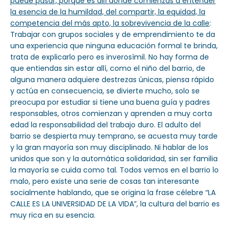
puede pasar, porque es allí donde comienzas a entender
la esencia de la humildad, del compartir, la equidad, la
competencia del más apto, la sobrevivencia de la calle
:
Trabajar con grupos sociales y de emprendimiento te da
una experiencia que ninguna educación formal te brinda,
trata de explicarlo pero es inverosímil. No hay forma de
que entiendas sin estar allí, como el niño del barrio, de
alguna manera adquiere destrezas únicas, piensa rápido
y actúa en consecuencia, se divierte mucho, solo se
preocupa por estudiar si tiene una buena guía y padres
responsables, otros comienzan y aprenden a muy corta
edad la responsabilidad del trabajo duro. El adulto del
barrio se despierta muy temprano, se acuesta muy tarde
y la gran mayoría son muy disciplinado. Ni hablar de los
unidos que son y la automática solidaridad, sin ser familia
la mayoría se cuida como tal. Todos vemos en el barrio lo
malo, pero existe una serie de cosas tan interesante
socialmente hablando, que se origina la frase célebre “LA
CALLE ES LA UNIVERSIDAD DE LA VIDA”, la cultura del barrio es
muy rica en su esencia.