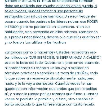
Alimentar el PODER INTERIOR de una persona también
debe ser realizado con mucho cuidado y bien guiado, si
te equivocas, puedes formar a una persona sin
escrúpulos con ínfulas de semidiós
. Un error frecuente
ocurre cuando los padres o los lideres nutren ese PODER
INTERIOR, pero no pensando en la persona, ni en sus
habilidades, sino pensando en ellos mismos. Atendiendo
sus propias necesidades, deseos o lo que ellos querían ser
y no fueron. Los utilizan y los frustran.
¿Entonces cómo lo hacemos? Ustedes recordaran eso
tan trillado de “DAR SIN RECIBIR, NI ESPERAR NADA A CAMBIO”,
esa es la base del todo. Quizás no le prestamos atención,
ni entendemos su esencia. Se los voy a explicar en
términos prácticos y sencillos. Se trata de ENSEÑAR, todo
lo que sabes sin reservarte absolutamente nada, pero
nada, y te lo voy a demostrar. Cuantas veces te has
quedado con información que creías que solo la sabias
tú, y nunca la usaste por las razones que fuera. Cuantas
veces te perdiste la primicia y al final, otro enseñó sin
tanto protocolo lo que tú reservaste con tanto recelo.