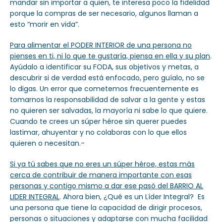
mandar sin importar a quien, te interesa poco la fidelidad
porque la compras de ser necesario, algunos llaman a
esto “morir en vida”.
Para alimentar el PODER INTERIOR de una persona no
pienses en ti, ni lo que te gustaría, piensa en ella y su plan
.
Ayúdalo a identificar su FODA, sus objetivos y metas, a
descubrir si de verdad está enfocado, pero guíalo, no se
lo digas. Un error que cometemos frecuentemente es
tomarnos la responsabilidad de salvar a la gente y estas
no quieren ser salvadas, la mayoría ni sabe lo que quiere.
Cuando te crees un súper héroe sin querer puedes
lastimar, ahuyentar y no colaboras con lo que ellos
quieren o necesitan.-
Si ya tú sabes que no eres un súper héroe, estas más
cerca de contribuir de manera importante con esas
personas y contigo mismo a dar ese pasó del BARRIO AL
LIDER INTEGRAL
. Ahora bien, ¿Qué es un Líder Integral? Es
una persona que tiene la capacidad de dirigir procesos,
personas o situaciones y adaptarse con mucha facilidad