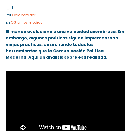
1
Por
Colaborador
En
OG en los medios
Sector Público
Empresa Privada
El mundo evoluciona a una velocidad asombrosa. Sin
Servicios
Servicios
embargo, algunos políticos siguen implementado
viejas practicas, desechando todas las
herramientas que la Comunicación Política
Moderna. Aquí un análisis sobre esa realidad.