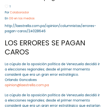
1
Por
Colaborador
En
OG en los medios
Sector Público
Empresa Privada
http://laestrella.com.pa/opinion/columnistas/errores-
Servicios
Servicios
pagan-caros/24028646
LOS ERRORES SE PAGAN
CAROS
La cúpula de la oposición política de Venezuela decidió ir
a elecciones regionales; desde el primer momento
consideré que era un gran error estratégico.
Orlando Goncalves
opinion@laestrella.com.pa
La cúpula de la oposición política de Venezuela decidió ir
a elecciones regionales; desde el primer momento
consideré que era un gran error estratégico que estarían