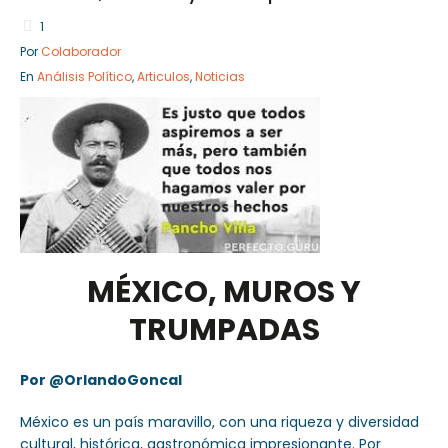
1
Por
Colaborador
En
Análisis Político
,
Articulos
,
Noticias
Sector Público
Empresa Privada
Servicios
Servicios
MÉXICO, MUROS Y
TRUMPADAS
Por @OrlandoGoncal
México es un país maravillo, con una riqueza y diversidad
cultural, histórica, gastronómica impresionante. Por