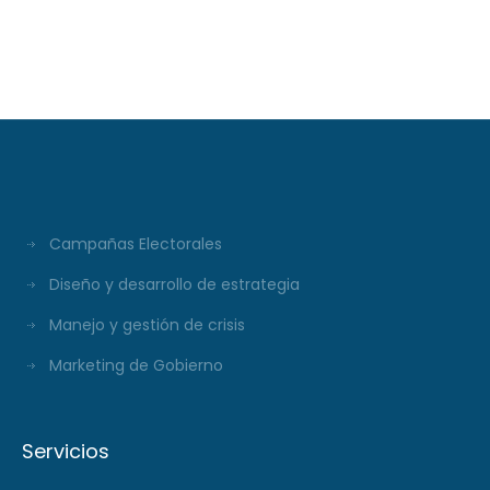
XXXI Video Columna
#297
Campañas Electorales
Diseño y desarrollo de estrategia
Manejo y gestión de crisis
Marketing de Gobierno
Servicios