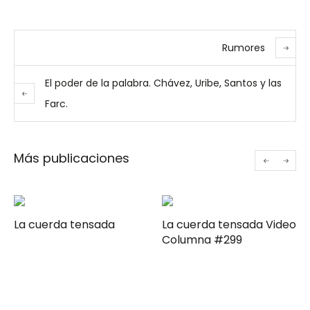
Rumores
El poder de la palabra. Chávez, Uribe, Santos y las
Farc.
Más publicaciones
da
La cuerda tensada Video
Columna #299
Gerencia de camp
moderna Clave ComPol