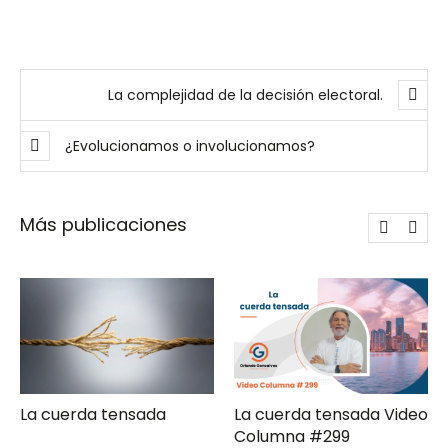
La complejidad de la decisión electoral.
¿Evolucionamos o involucionamos?
Más publicaciones
sada
La cuerda tensada Video
Gerencia de ca
Columna #299
moderna Clave ComPol