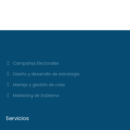
XXXI Video Columna
#297
Campañas Electorales
Diseño y desarrollo de estrategia
Manejo y gestión de crisis
Marketing de Gobierno
Servicios