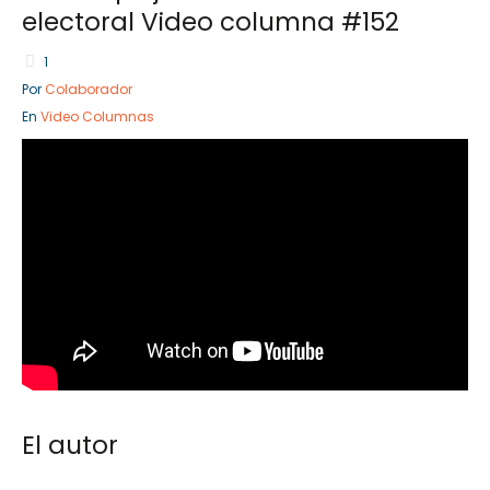
electoral Video columna #152
1
Por
Colaborador
Sector Público
Empresa Priva
En
Video Columnas
Servicios
Servicios
El autor