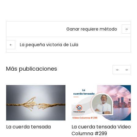
Ganar requiere método
La pequeña victoria de Lula
Más publicaciones
ada
La cuerda tensada Video
Gerencia de cam
Columna #299
moderna Clave ComPol