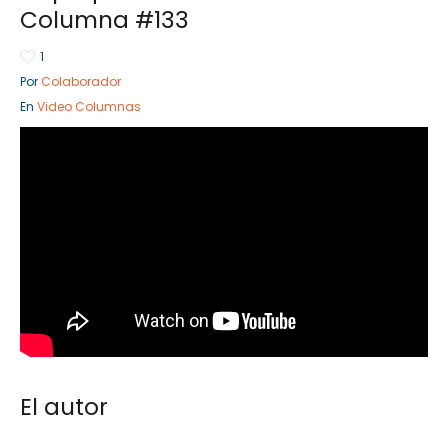
Columna #133
1
Por
Colaborador
Sector Público
Empresa Privad
En
Video Columnas
Servicios
Servicios
El autor