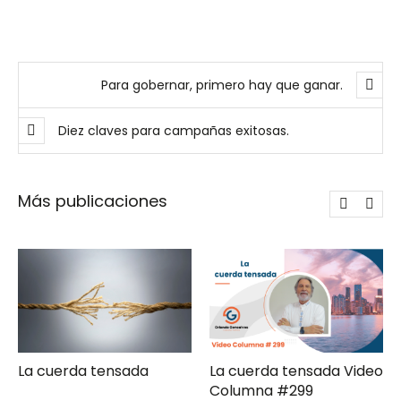
Para gobernar, primero hay que ganar.
Diez claves para campañas exitosas.
Más publicaciones
a tensada
La cuerda tensada Video
Gerencia d
Columna #299
moderna Clave ComPol