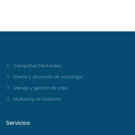
XXXI Video Columna
#297
Campañas Electorales
Diseño y desarrollo de estrategia
Manejo y gestión de crisis
Marketing de Gobierno
Servicios