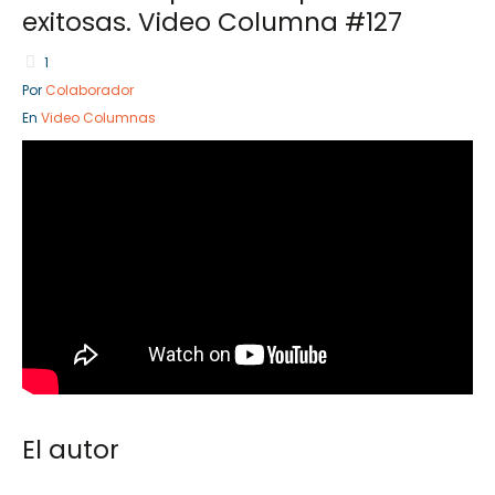
exitosas. Video Columna #127
1
Por
Colaborador
Sector Público
Empresa Priv
En
Video Columnas
Servicios
Servicios
El autor