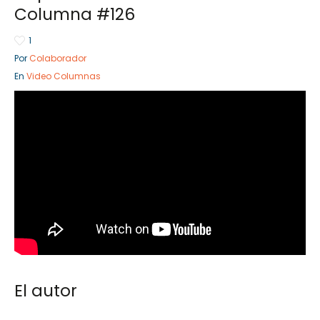
Columna #126
1
Por
Colaborador
Sector Público
Empre
En
Video Columnas
Servicios
Servici
El autor