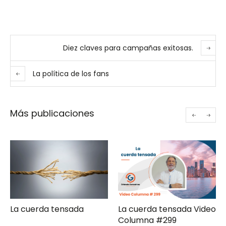
Diez claves para campañas exitosas.
La política de los fans
Más publicaciones
a cuerda tensada
La cuerda tensada Video
Ger
Columna #299
moderna 