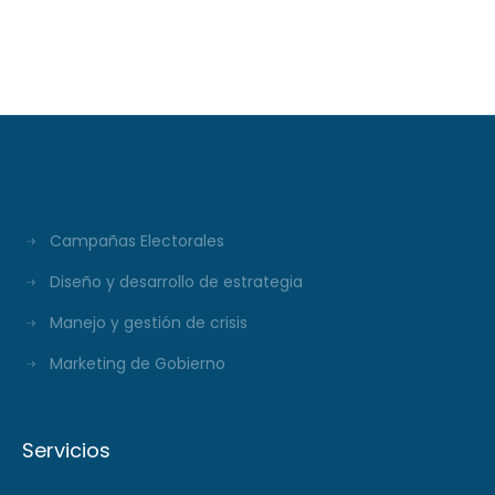
XXXI Video Colu
#29
Campañas Electorales
Diseño y desarrollo de estrategia
Manejo y gestión de crisis
Marketing de Gobierno
Servicios