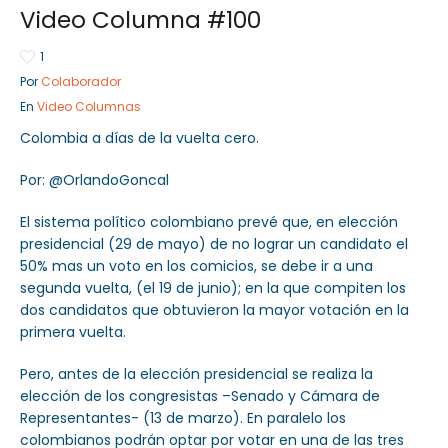
Video Columna #100
1
Por
Colaborador
Sector Público
Empresa Privada
En
Video Columnas
Servicios
Servicios
Colombia a días de la vuelta cero.
Por: @OrlandoGoncal
El sistema político colombiano prevé que, en elección
presidencial (29 de mayo) de no lograr un candidato el
50% mas un voto en los comicios, se debe ir a una
segunda vuelta, (el 19 de junio); en la que compiten los
dos candidatos que obtuvieron la mayor votación en la
primera vuelta.
Pero, antes de la elección presidencial se realiza la
elección de los congresistas –Senado y Cámara de
Representantes- (13 de marzo). En paralelo los
colombianos podrán optar por votar en una de las tres