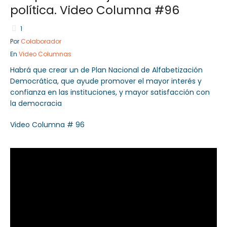
política. Video Columna #96
1
Por
Colaborador
Sector Público
Empresa Privada
En
Video Columnas
Servicios
Servicios
Habrá que crear un de Plan Nacional de Alfabetización
Democrática, que ayude promover el mayor interés y
confianza en las instituciones, y mayor satisfacción con
la democracia
Video Columna # 96