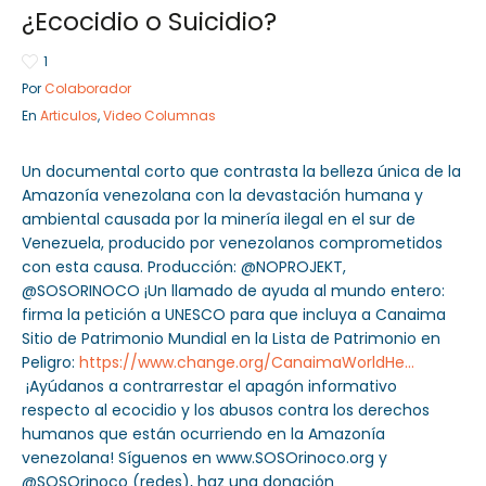
¿Ecocidio o Suicidio?
1
Por
Colaborador
Sector Público
Empresa Privada
En
Articulos
,
Video Columnas
Servicios
Servicios
Un documental corto que contrasta la belleza única de la
Amazonía venezolana con la devastación humana y
ambiental causada por la minería ilegal en el sur de
Venezuela, producido por venezolanos comprometidos
con esta causa. Producción: @NOPROJEKT,
@SOSORINOCO ¡Un llamado de ayuda al mundo entero:
firma la petición a UNESCO para que incluya a Canaima
Sitio de Patrimonio Mundial en la Lista de Patrimonio en
Peligro:
https://www.change.org/CanaimaWorldHe…
¡Ayúdanos a contrarrestar el apagón informativo
respecto al ecocidio y los abusos contra los derechos
humanos que están ocurriendo en la Amazonía
venezolana! Síguenos en www.SOSOrinoco.org y
@SOSOrinoco (redes), haz una donación