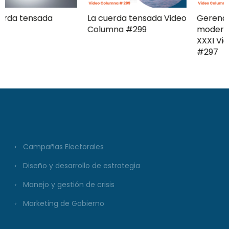
La cuerda tensada Video
Gerencia de campaña
Columna #299
moderna Clave ComPol
XXXI Video Columna
#297
Campañas Electorales
Diseño y desarrollo de estrategia
Manejo y gestión de crisis
Marketing de Gobierno