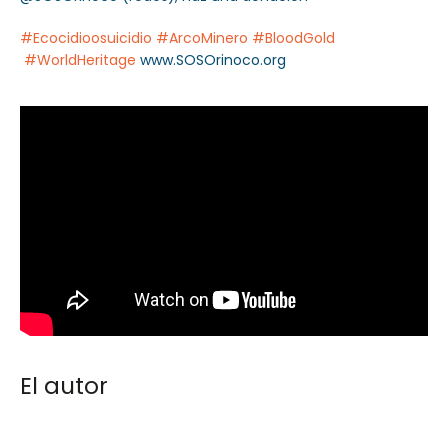
#Ecocidioosuicidio
#ArcoMinero
#BloodGold
#WorldHeritage
www.SOSOrinoco.org
El autor