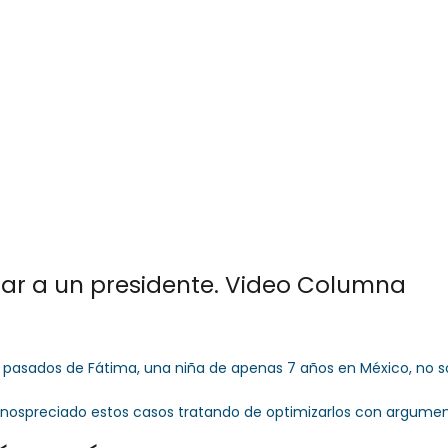
 757 72 76
og@orlandogoncalves.net
Orlando Goncalves
Servicios
Publicacione
ar a un presidente. Video Columna
ías pasados de Fátima, una niña de apenas 7 años en México, no 
nospreciado estos casos tratando de optimizarlos con argumen