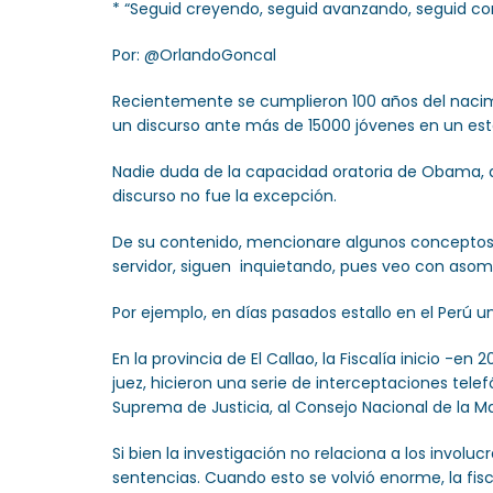
* “Seguid creyendo, seguid avanzando, seguid con
Por: @OrlandoGoncal
Recientemente se cumplieron 100 años del nacimi
un discurso ante más de 15000 jóvenes en un es
Nadie duda de la capacidad oratoria de Obama, d
discurso no fue la excepción.
De su contenido, mencionare algunos conceptos 
servidor, siguen inquietando, pues veo con asom
Por ejemplo, en días pasados estallo en el Perú 
En la provincia de El Callao, la Fiscalía inicio -
juez, hicieron una serie de interceptaciones tel
Suprema de Justicia, al Consejo Nacional de la Ma
Si bien la investigación no relaciona a los involu
sentencias. Cuando esto se volvió enorme, la fisca