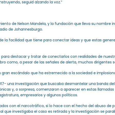
struyendo, seguid alzando la voz.”
ento de Nelson Mandela, y la fundación que lleva su nombre in
tadio de Johannesburgo.
e la facilidad que tiene para conectar ideas y que estas gener
para destacar y tratar de conectarlos con realidades de nuest
bro como, a pesar de las señales de alerta, muchos dirigentes 
un gran escándalo que ha estremecido a la sociedad e implosionad
en 2017- una investigación que buscaba desmantelar una banda del
efónicas y, o sorpresa, comenzaron a aparecer en estas llamada
gistratura, empresarios y algunos políticos.
crados con el narcotráfico, si lo hace con el hecho del abuso de p
l que investigaba el caso es retirada y la investigación se parali