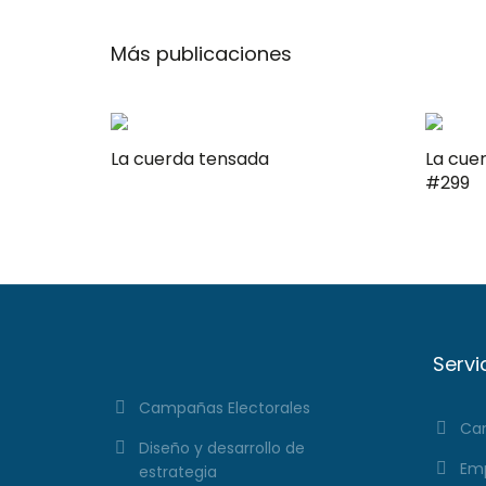
Más publicaciones
La cuerda tensada
La cuerda t
#299
Servi
Campañas Electorales
Cam
Diseño y desarrollo de
Emp
estrategia