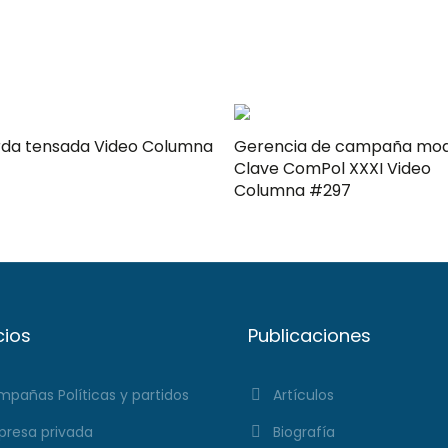
ensada Video Columna
Gerencia de campaña mo
Clave ComPol XXXI Video
Columna #297
cios
Publicaciones
pañas Políticas y partidos
Artículos
resa privada
Biografía