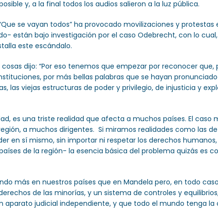
le y, a la final todos los audios salieron a la luz pública.
a “Que se vayan todos” ha provocado movilizaciones y protestas 
o- están bajo investigación por el caso Odebrecht, con lo cual, l
stalla este escándalo.
s cosas dijo: “Por eso tenemos que empezar por reconocer que, p
onstituciones, por más bellas palabras que se hayan pronunciad
as, las viejas estructuras de poder y privilegio, de injusticia y
idad, es una triste realidad que afecta a muchos países. El caso
región, a muchos dirigentes. Si miramos realidades como las de 
r en sí mismo, sin importar ni respetar los derechos humanos, la
ses de la región- la esencia básica del problema quizás es comú
ando más en nuestros países que en Mandela pero, en todo caso 
derechos de las minorías, y un sistema de controles y equilibrios, 
n aparato judicial independiente, y que todo el mundo tenga la o