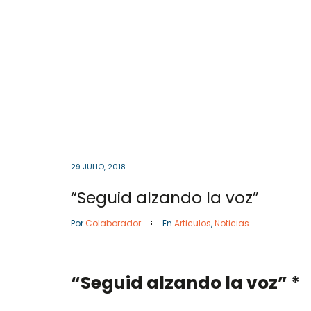
Cota
, Cundinamarca
Colombia
57- 601
Inicio
29 JULIO, 2018
“Seguid alzando la voz”
Por
Colaborador
En
Articulos
,
Noticias
“Seguid alzando la voz” *