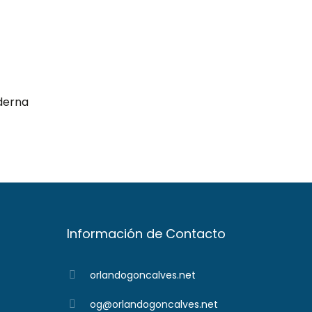
derna
Información de Contacto
orlandogoncalves.net
og@orlandogoncalves.net