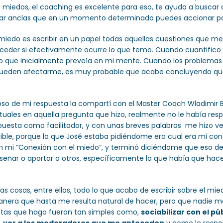
s miedos, el coaching es excelente para eso, te ayuda a buscar
onar anclas que en un momento determinado puedes accionar pa
miedo es escribir en un papel todas aquellas cuestiones que me
suceder si efectivamente ocurre lo que temo. Cuando cuantifico
a lo que inicialmente preveía en mi mente. Cuando los problema
o pueden afectarme, es muy probable que acabe concluyendo q
ulloso de mi respuesta la compartí con el Master Coach Wladimir 
uales en aquella pregunta que hizo, realmente no le había respo
sta como facilitador, y con unas breves palabras me hizo ver
ble, porque lo que José estaba pidiéndome era cual era mi co
n mi “Conexión con el miedo”, y terminó diciéndome que eso 
nseñar o aportar a otros, específicamente lo que había que ha
osas, entre ellas, todo lo que acabo de escribir sobre el mied
manera que hasta me resulta natural de hacer, pero que nadie
retas que hago fueron tan simples como,
sociabilizar con el pú