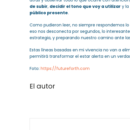
atrás y observar todo lo que ocurre con atención
de subir
,
decidir el tono que voy a utilizar
y la
público presente
.
Como pudieron leer, no siempre respondemos lo 
eso nos desconecta por segundos, lo interesante
estrategia, y preparando nuestro camino ante las
Estas líneas basadas en mi vivencia no van a elim
permitirá transformar el estar alerta en un verda
Foto:
https://futureforth.com
El autor