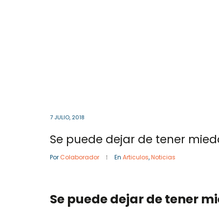
Cota
, Cundinamarca
Colombia
57- 601
Inicio
7 JULIO, 2018
Se puede dejar de tener mied
Por
Colaborador
En
Articulos
,
Noticias
Se puede dejar de tener mi