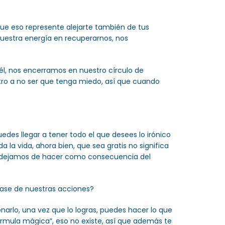
que eso represente alejarte también de tus
uestra energía en recuperarnos, nos
l, nos encerramos en nuestro círculo de
tro a no ser que tenga miedo, así que cuando
des llegar a tener todo el que desees lo irónico
a vida, ahora bien, que sea gratis no significa
 o dejamos de hacer como consecuencia del
ase de nuestras acciones?
narlo, una vez que lo logras, puedes hacer lo que
rmula mágica”, eso no existe, así que además te