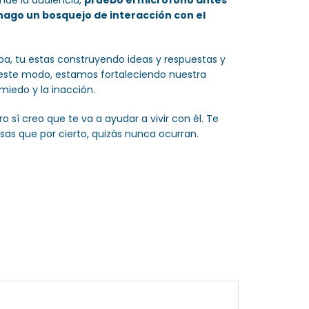
nde la audiencia,
pruebo el micrófono antes
hago un bosquejo de interacción con el
a, tu estas construyendo ideas y respuestas y
 este modo, estamos fortaleciendo nuestra
miedo y la inacción.
 sí creo que te va a ayudar a vivir con él. Te
esas que por cierto, quizás nunca ocurran.