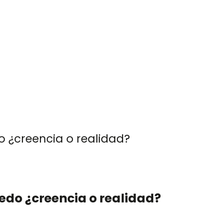
 757 72 76
og@orlandogoncalves.net
Orlando Goncalves
Servicios
Publicacione
o ¿creencia o realidad?
edo ¿creencia o realidad?