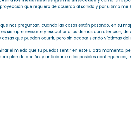
, ver a los moderadores que me anteceden
y como le respo
 proyección que requiero de acuerdo al sonido y por ultimo me
que nos preguntan, cuando las cosas están pasando, en tu map
 es siempre revisarte y escuchar a los demás con atención, de
 cosas que puedan ocurrir, pero sin acabar siendo víctimas del 
inar el miedo que tú puedas sentir en este u otro momento, pero
dero plan de acción, y anticiparte a las posibles contingencias, 