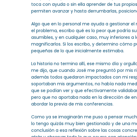
toca con ayuda o sin ella aprender de tus propio
permiten avanzar y hasta derrumbarlas, posici
Algo que en lo personal me ayuda a gestionar el 
el problema, escribo qué es lo peor que podría 
asumibles, y en cualquier caso, muy inferiores 
magnificarlos. Si los escribo, y determino cóm
pequeñas de lo que inicialmente estimaba.
La historia no termina allí, ese mismo día y org
me dijo, que cuando José me preguntó por mis rit
además todos quedaron impactados con mi respue
soportaban mis argumentos, no había nada medi
que se podían ver y que efectivamente validaba
pero que no aportaba nada en la dirección de e
abordar la previa de mis conferencias.
Como ya se imaginarán me puso a pensar muchas c
lo tengo quizás muy bien gestionado y de una 
conclusión a esa reflexión sobre las cosas conc