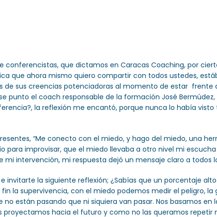
 de conferencistas, que dictamos en Caracas Coaching, por cie
nica que ahora mismo quiero compartir con todos ustedes, estáb
rtes de sus creencias potenciadoras al momento de estar frente
ese punto el coach responsable de la formación José Bermúdez, 
conferencia?, la reflexión me encantó, porque nunca lo había v
presentes, “Me conecto con el miedo, y hago del miedo, una he
io para improvisar, que el miedo llevaba a otro nivel mi escuch
e mi intervención, mi respuesta dejó un mensaje claro a todos l
e invitarte la siguiente reflexión; ¿Sabías que un porcentaje alt
in la supervivencia, con el miedo podemos medir el peligro, la
 no están pasando que ni siquiera van pasar. Nos basamos en l
as proyectamos hacia el futuro y como no las queramos repetir no