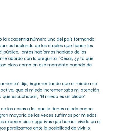
rto la academia número uno del país formando
amos hablando de los rituales que tienen los
 al público, antes habíamos hablado de las
me abordó con la pregunta; “Cesar, ¿y tú qué
isto tan claro como en ese momento cuando de
rramienta” dije; Argumentando que el miedo me
a activa, que el miedo incrementaba mi atención
o que escuchaban, “El miedo es un aliado”.
o de las cosas a las que le tienes miedo nunca
 gran mayoría de las veces sufrimos por miedos
as experiencias negativas que hemos vivido en el
s paralizamos ante la posibilidad de vivir lo