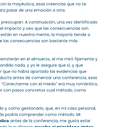
 con la mayéutica, esas creencias que no te
ra pasar de una emoción a otra.
 preocupan. A continuación, una vez identificado
 el impacto y veo que las consecuencias son
s están en nuestra mente, la mayoría tiende a
ue las consecuencias son bastante más
Berroterán en el almuerzo, el me miró fijamente y
ndido nada, y yo le asegure que sí, y que
 que no había aportado las evidencias que
nducta antes de comenzar una conferencia, esas
de “Conectarme con el miedo” era muy romántico,
cer con pasos concretos cual método, como
o y como gestionarlo, que, en mi caso personal,
 más podría comprender como método. Mi
blico
antes de la conferencia, me gusta estar