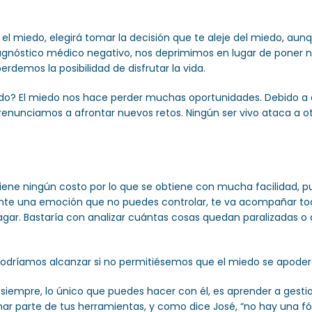
l miedo, elegirá tomar la decisión que te aleje del miedo, aun
gnóstico médico negativo, nos deprimimos en lugar de poner n
demos la posibilidad de disfrutar la vida.
? El miedo nos hace perder muchas oportunidades. Debido a é
enunciamos a afrontar nuevos retos. Ningún ser vivo ataca a o
ene ningún costo por lo que se obtiene con mucha facilidad, pue
te una emoción que no puedes controlar, te va acompañar toda l
pagar. Bastaría con analizar cuántas cosas quedan paralizadas
dríamos alcanzar si no permitiésemos que el miedo se apoder
siempre, lo único que puedes hacer con él, es aprender a gestio
r parte de tus herramientas, y como dice José, “no hay una fó