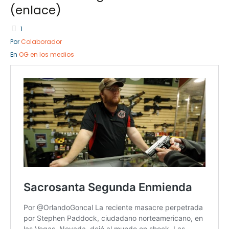
(enlace)
1
Por
Colaborador
Empresa Privada
Sociedad Civil
En
OG en los medios
Servicios
Servicios