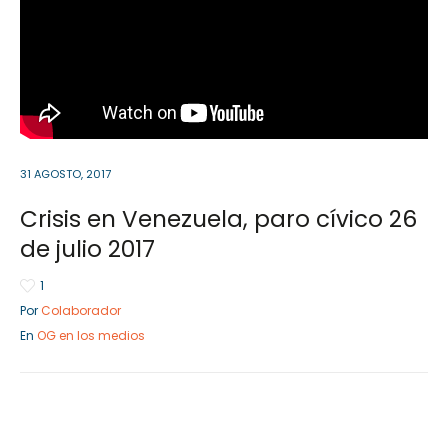
Sector Público
Emp
Servicios
Servi
31 AGOSTO, 2017
Crisis en Venezuela, paro cívico 26
de julio 2017
1
Por
Colaborador
En
OG en los medios