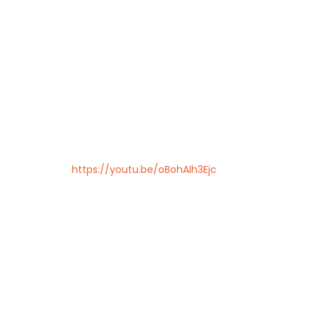
Cota
, Cundinamarca
Colombia
57- 601
Inicio
https://youtu.be/oBohAIh3Ejc