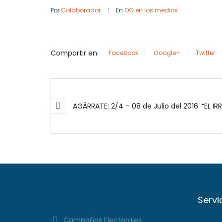
Por
Colaborador
En
OG en los medios
Compartir en:
Facebook
Google+
Twitter
AGÁRRATE: 2/4 – 08 de Julio del 2016. “EL
Servi
Campañas Electorales